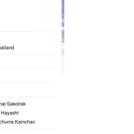
hailand
Sakolrak
ayashi
ma Kamchan