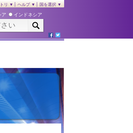
トリ ▼
ヘルプ ▼
国を選択 ▼
シア
インドネシア