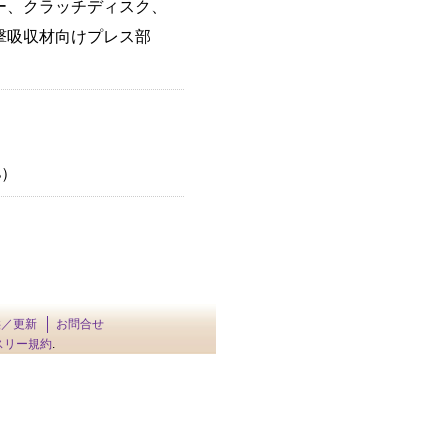
ー、クラッチディスク、
撃吸収材向けプレス部
%）
供／更新
お問合せ
スリー規約
.