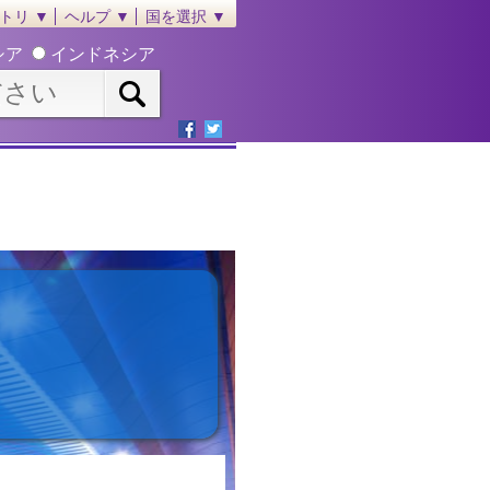
トリ ▼
ヘルプ ▼
国を選択 ▼
シア
インドネシア