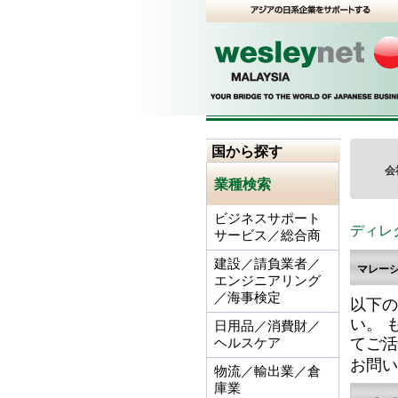
国から探す
会
業種検索
ビジネスサポート
ディレ
サービス／総合商
建設／請負業者／
マレー
エンジニアリング
／海事検定
以下の
い。 
日用品／消費財／
てご活
ヘルスケア
お問い
物流／輸出業／倉
庫業