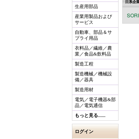
日系企
生産用部品
SOR
産業用製品および
サービス
自動車、部品＆サ
プライ用品
衣料品／繊維／農
業／食品&飲料品
製造工程
製造機械／機械設
備／器具
製造用材
電気／電子機器&部
品／電気通信
もっと見る......
ログイン