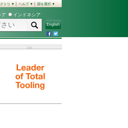
クトリ ▼
ヘルプ ▼
国を選択 ▼
シア
インドネシア
English
広告